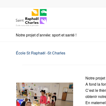
Notre projet d’année: sport et santé !
École St Raphaël -St Charles
Notre projet
A fond la fo
C’est le th
obtenir notr
En maternell