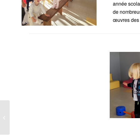
année scolai
de nombreus
œuvres des p
De belles journées de
rentrée