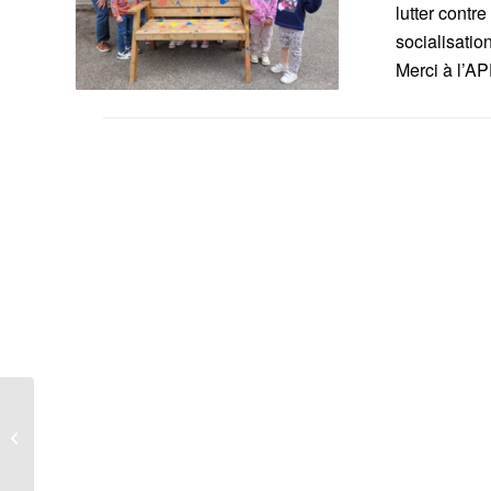
lutter contre
socialisatio
Merci à l’A
Un rayon de soleil dans
chacun de nos coeurs