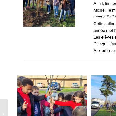
Ainsi, fin n
Michel, le m
l’école St C
Cette action
année met l’
Les élèves s
Puisqu’il f
Aux arbres 
Qui n’a pas joué aux
billes quand il était petit