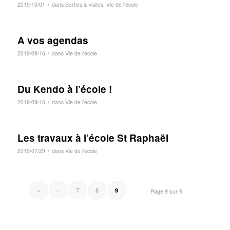
/
2019/10/01
dans
Sorties & visites
,
Vie de l'école
A vos agendas
/
2019/09/16
dans
Vie de l'école
Du Kendo à l’école !
/
2019/09/16
dans
Vie de l'école
Les travaux à l’école St Raphaël
/
2019/07/29
dans
Vie de l'école
«
‹
7
8
9
Page 9 sur 9