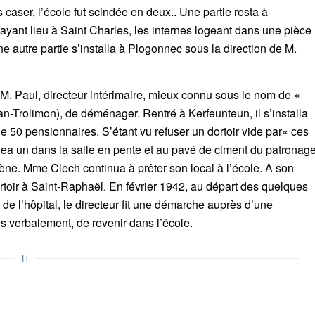
aser, l’école fut scindée en deux.. Une partie resta à
ayant lieu à Saint Charles, les internes logeant dans une pièce
autre partie s’installa à Plogonnec sous la direction de M.
M. Paul, directeur intérimaire, mieux connu sous le nom de «
ean-Trolimon), de déménager. Rentré à Kerfeunteun, il s’installa
s de 50 pensionnaires. S’étant vu refuser un dortoir vide par« ces
ea un dans la salle en pente et au pavé de ciment du patronag
cène. Mme Clech continua à prêter son local à l’école. A son
dortoir à Saint-Raphaël. En février 1942, au départ des quelques
de l’hôpital, le directeur fit une démarche auprès d’une
s verbalement, de revenir dans l’école.