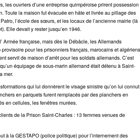
s, les ouvriers d’une entreprise quimpéroise prirent possession
. Toute la maison fut évacuée en hâte et livrée au pillage des
e Patro, l’école des sœurs, et les locaux de l’ancienne mairie (là
). Elle devait y rester jusqu’en 1946.
 l’ Armée française, mais dès le Débâcle, les Allemands
 provisoire pour les prisonniers français, marocains et algérien
nt servit de maison d’arrêt pour les soldats allemands. C’est
u’un équipage de sous-marin allemand était détenu à Saint-
la mer.
sformations qui lui donnèrent le visage sinistre qu’on lui connut
planchers en parquets furent remplacés par des planchers en
més en cellules, les fenêtres murées.
 clients de la Prison Saint-Charles : 13 femmes venues de
 à la GESTAPO (police politique) pour l’internement des