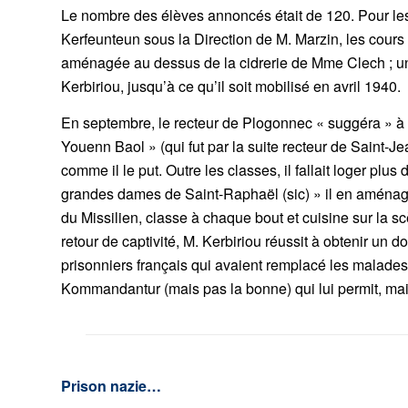
Le nombre des élèves annoncés était de 120. Pour les c
Kerfeunteun sous la Direction de M. Marzin, les cours 
aménagée au dessus de la cidrerie de Mme Clech ; une 
Kerbiriou, jusqu’à ce qu’il soit mobilisé en avril 1940.
En septembre, le recteur de Plogonnec « suggéra » à 
Youenn Baol » (qui fut par la suite recteur de Saint-J
comme il le put. Outre les classes, il fallait loger plu
grandes dames de Saint-Raphaël (sic) » il en aménag
du Missilien, classe à chaque bout et cuisine sur la s
retour de captivité, M. Kerbiriou réussit à obtenir un 
prisonniers français qui avaient remplacé les malades 
Kommandantur (mais pas la bonne) qui lui permit, mai
Prison nazie…