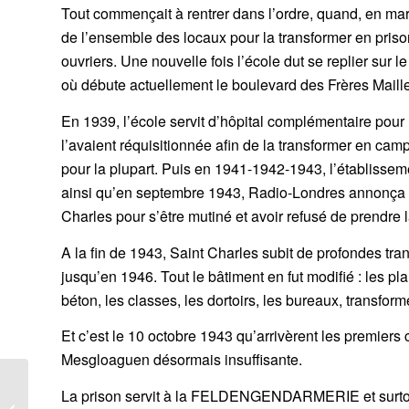
Tout commençait à rentrer dans l’ordre, quand, en mar
de l’ensemble des locaux pour la transformer en prison
ouvriers. Une nouvelle fois l’école dut se replier sur l
où débute actuellement le boulevard des Frères Maillet
En 1939, l’école servit d’hôpital complémentaire pour
l’avaient réquisitionnée afin de la transformer en camp
pour la plupart. Puis en 1941-1942-1943, l’établisseme
ainsi qu’en septembre 1943, Radio-Londres annonça q
Charles pour s’être mutiné et avoir refusé de prendre 
A la fin de 1943, Saint Charles subit de profondes tran
jusqu’en 1946. Tout le bâtiment en fut modifié : les 
béton, les classes, les dortoirs, les bureaux, transfor
Et c’est le 10 octobre 1943 qu’arrivèrent les premiers
Mesgloaguen désormais insuffisante.
ÉPISODE I – Le
La prison servit à la FELDENGENDARMERIE et surtout
commencement (1910-