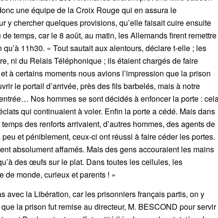
t donc une équipe de la Croix Rouge qui en assura le
 y chercher quelques provisions, qu’elle faisait cuire ensuite
e temps, car le 8 août, au matin, les Allemands firent remettre
 qu’à 11h30. « Tout sautait aux alentours, déclare t-elle ; les
, ni du Relais Téléphonique ; ils étaient chargés de faire
és et à certains moments nous avions l’impression que la prison
rir le portail d’arrivée, près des fils barbelés, mais à notre
 d’entrée… Nos hommes se sont décidés à enfoncer la porte : cel
clats qui continuaient à voler. Enfin la porte a cédé. Mais dans
e temps des renforts arrivaient, d’autres hommes, des agents de
peu et péniblement, ceux-ci ont réussi à faire céder les portes.
taient absolument affamés. Mais des gens accouraient les mains
u’à des œufs sur le plat. Dans toutes les cellules, les
ne de monde, curieux et parents ! »
s avec la Libération, car les prisonniers français partis, on y
 que la prison fut remise au directeur, M. BESCOND pour servir