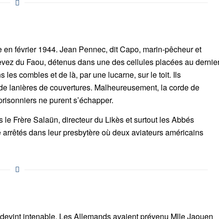
 en février 1944. Jean Pennec, dit Capo, marin-pêcheur et
evez du Faou, détenus dans une des cellules placées au dernie
 les combles et de là, par une lucarne, sur le toit. Ils
e de lanières de couvertures. Malheureusement, la corde de
prisonniers ne purent s’échapper.
s le Frère Salaün, directeur du Likès et surtout les Abbés
é arrêtés dans leur presbytère où deux aviateurs américains
ers devint intenable. Les Allemands avaient prévenu Mlle Jaouen