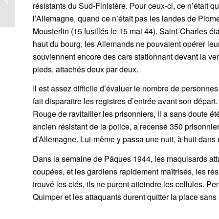
résistants du Sud-Finistère. Pour ceux-ci, ce n’était
1939)
l’Allemagne, quand ce n’était pas les landes de Plomel
Mousterlin (15 fusillés le 15 mai 44). Saint-Charles éta
haut du bourg, les Allemands ne pouvaient opérer leu
souviennent encore des cars stationnant devant la vene
pieds, attachés deux par deux.
Il est assez difficile d’évaluer le nombre de personnes
fait disparaitre les registres d’entrée avant son dépa
Rouge de ravitailler les prisonniers, il a sans doute 
ancien résistant de la police, a recensé 350 prisonnie
d’Allemagne. Lui-même y passa une nuit, à huit dans une
Dans la semaine de Pâques 1944, les maquisards attaq
coupées, et les gardiens rapidement maîtrisés, les rés
trouvé les clés, ils ne purent atteindre les cellules. P
Quimper et les attaquants durent quitter la place sans