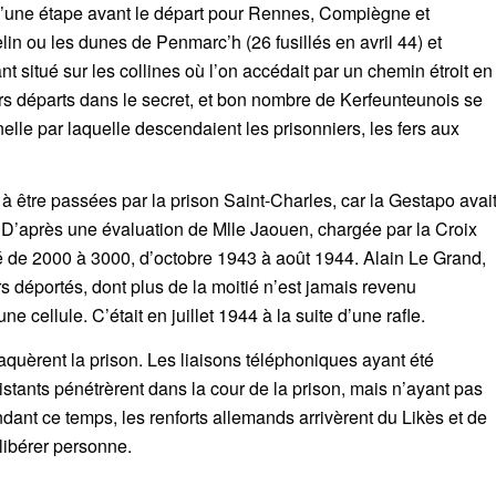
 qu’une étape avant le départ pour Rennes, Compiègne et
in ou les dunes de Penmarc’h (26 fusillés en avril 44) et
nt situé sur les collines où l’on accédait par un chemin étroit en
rs départs dans le secret, et bon nombre de Kerfeunteunois se
lle par laquelle descendaient les prisonniers, les fers aux
 à être passées par la prison Saint-Charles, car la Gestapo avai
rt. D’après une évaluation de Mlle Jaouen, chargée par la Croix
été de 2000 à 3000, d’octobre 1943 à août 1944. Alain Le Grand,
rs déportés, dont plus de la moitié n’est jamais revenu
 cellule. C’était en juillet 1944 à la suite d’une rafle.
uèrent la prison. Les liaisons téléphoniques ayant été
istants pénétrèrent dans la cour de la prison, mais n’ayant pas
endant ce temps, les renforts allemands arrivèrent du Likès et de
 libérer personne.