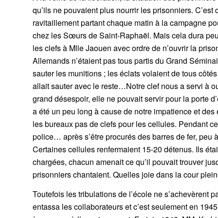
qu’ils ne pouvaient plus nourrir les prisonniers. C’es
ravitaillement partant chaque matin à la campagne pour
chez les Sœurs de Saint-Raphaël. Mais cela dura peu d
les clefs à Mlle Jaouen avec ordre de n’ouvrir la prison
Allemands n’étaient pas tous partis du Grand Séminaire
sauter les munitions ; les éclats volaient de tous côt
allait sauter avec le reste…Notre clef nous a servi à ouv
grand désespoir, elle ne pouvait servir pour la porte
a été un peu long à cause de notre impatience et des é
les bureaux pas de clefs pour les cellules. Pendant c
police… après s’être procurés des barres de fer, peu à 
Certaines cellules renfermaient 15-20 détenus. Ils é
chargées, chacun amenait ce qu’il pouvait trouver jusq
prisonniers chantaient. Quelles joie dans la cour plei
Toutefois les tribulations de l’école ne s’achevèrent pa
entassa les collaborateurs et c’est seulement en 1945